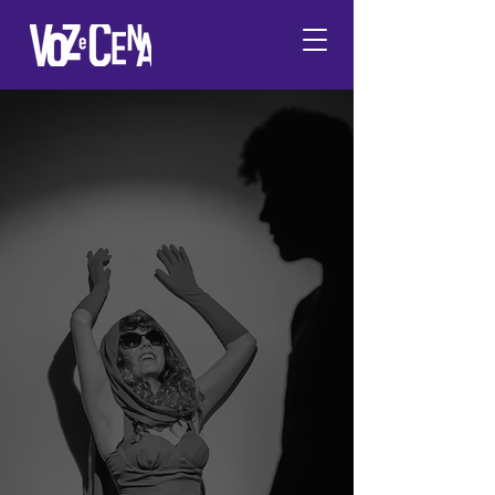
Rede de
Pesquisa
Voz e Cena:
vocalidades
e
sonoridades